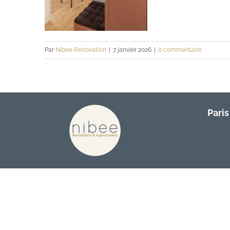
Par
Nibee Rénovation
|
7 janvier 2026
|
0 commentaire
Paris