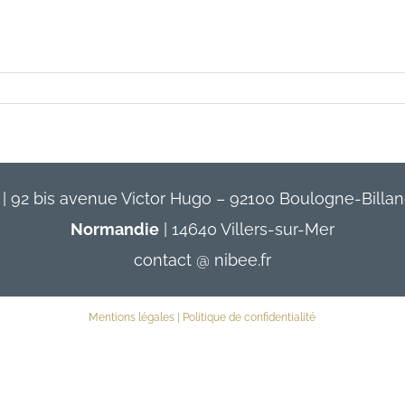
Contact
| 92 bis avenue Victor Hugo – 92100 Boulogne-Billan
Normandie
| 14640 Villers-sur-Mer
contact @ nibee.fr
Mentions légales
|
Politique de confidentialité