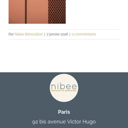
Contact
Par
Nibee Rénovation
|
7 janvier 2026
|
0 commentaire
Paris
92 bis avenue Victor Hugo