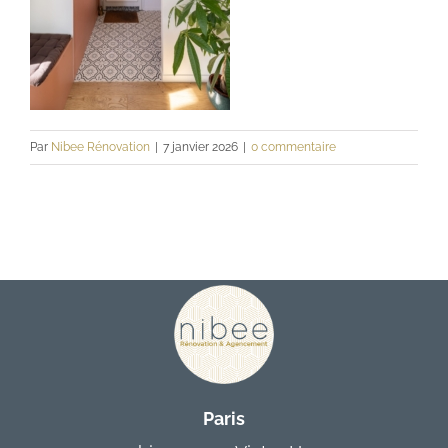
Contact
Par
Nibee Rénovation
|
7 janvier 2026
|
0 commentaire
Paris