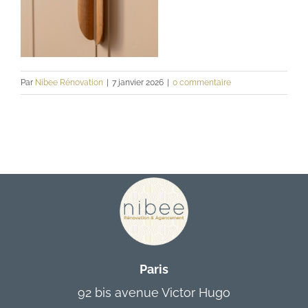
Contact
Par
Nibee Rénovation
|
7 janvier 2026
|
0 commentaire
Paris
92 bis avenue Victor Hugo