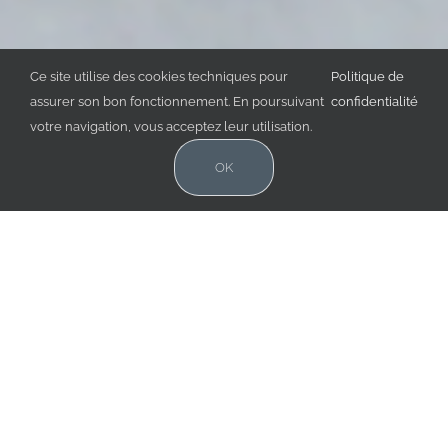
Ce site utilise des cookies techniques pour
Politique de
assurer son bon fonctionnement. En poursuivant
confidentialité
votre navigation, vous acceptez leur utilisation.
OK
Les
petites cabanes
sont des micro-crèches
que l’on trouve principalement à Paris (pour
l’instant). Elles se présentent comme éco-
responsables, s’inspirant de pédagogies
nouvelles, où art et nature se côtoient au
quotidien. nibee a participé à l’
aménagement