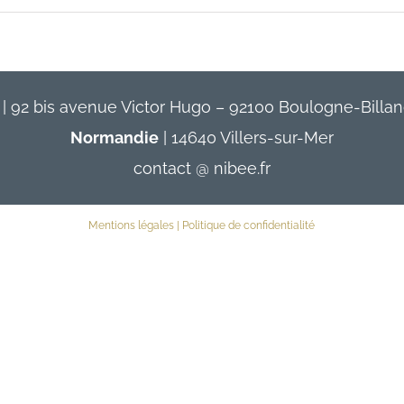
Contact
| 92 bis avenue Victor Hugo – 92100 Boulogne-Billan
Normandie
| 14640 Villers-sur-Mer
contact @ nibee.fr
Mentions légales
|
Politique de confidentialité