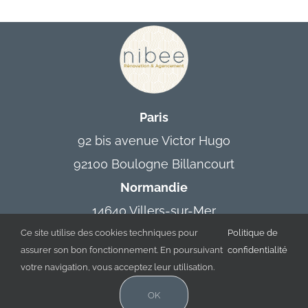
Contact
Paris
92 bis avenue Victor Hugo
92100 Boulogne Billancourt
Normandie
14640 Villers-sur-Mer
contact @ nibee.fr
Ce site utilise des cookies techniques pour
Politique de
assurer son bon fonctionnement. En poursuivant
confidentialité
votre navigation, vous acceptez leur utilisation.
OK