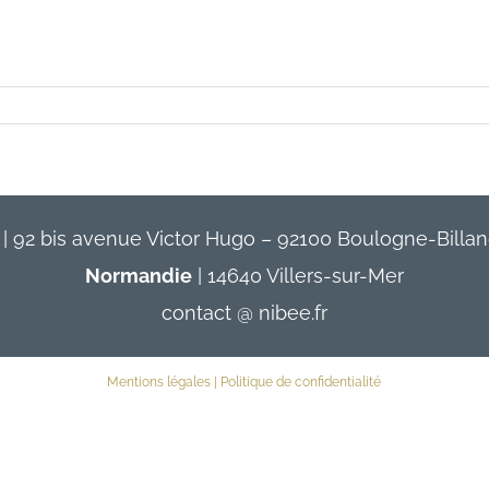
Contact
| 92 bis avenue Victor Hugo – 92100 Boulogne-Billan
Normandie
| 14640 Villers-sur-Mer
contact @ nibee.fr
Mentions légales
|
Politique de confidentialité