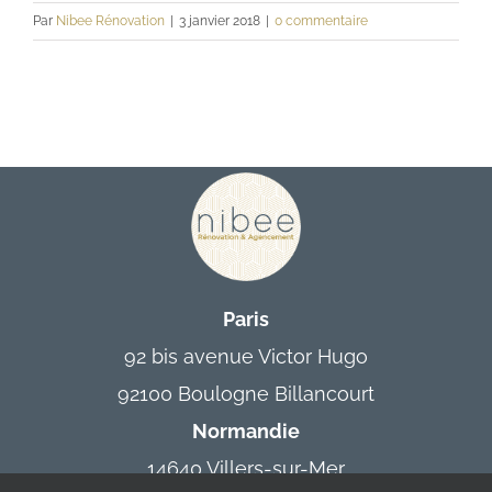
Par
Nibee Rénovation
|
3 janvier 2018
|
0 commentaire
Contact
Paris
92 bis avenue Victor Hugo
92100 Boulogne Billancourt
Normandie
14640 Villers-sur-Mer