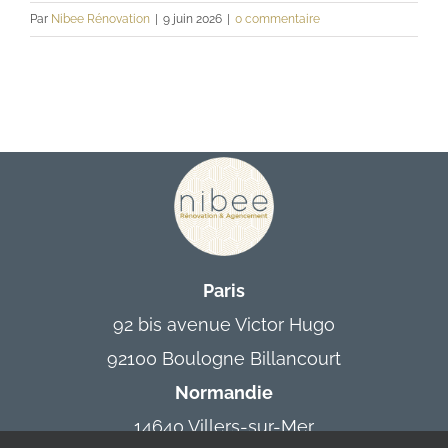
Par
Nibee Rénovation
|
9 juin 2026
|
0 commentaire
Contact
Paris
92 bis avenue Victor Hugo
92100 Boulogne Billancourt
Normandie
14640 Villers-sur-Mer