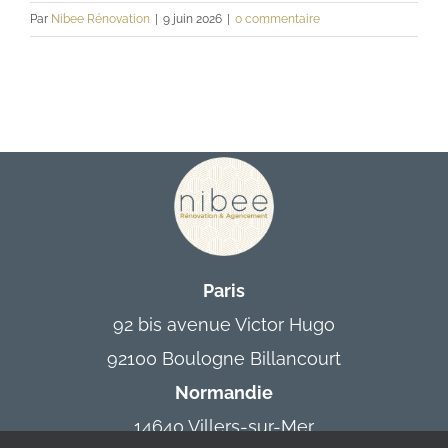
Par
Nibee Rénovation
|
9 juin 2026
|
0 commentaire
Contact
Paris
92 bis avenue Victor Hugo
92100 Boulogne Billancourt
Normandie
14640 Villers-sur-Mer