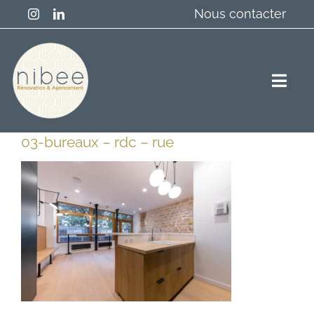
Passer
Nous contacter
au
contenu
Togg
Navig
03-bureaux – rdc – rue
Accueil
Résidentiel
Professionnels
A propos