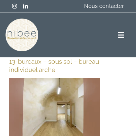
Passer
Nous contacter
au
contenu
Togg
Navig
13-bureaux – sous sol – bureau
Accueil
individuel arche
Résidentiel
Professionnels
A propos