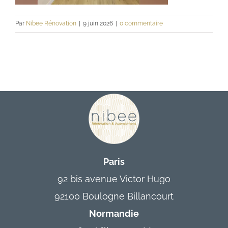
Contact
Par
Nibee Rénovation
|
9 juin 2026
|
0 commentaire
Paris
92 bis avenue Victor Hugo
92100 Boulogne Billancourt
Normandie